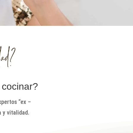
dad?
cocinar?
expertos “ex –
 y vitalidad.