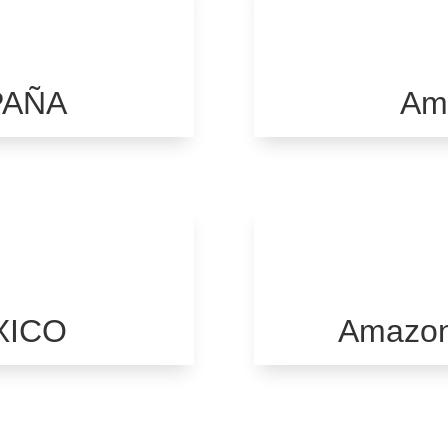
PAÑA
Am
XICO
Amazo