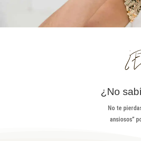
¿Es
¿No sabí
No te pierdas
ansiosos” po